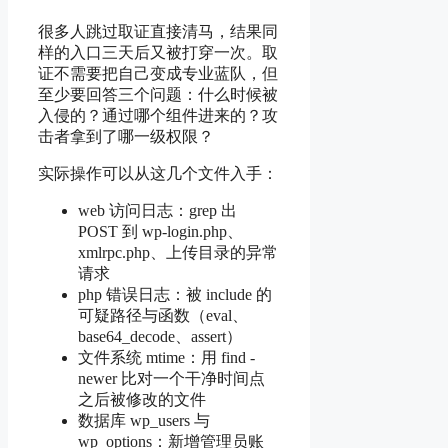
很多人跳过取证直接清马，结果同
样的入口三天后又被打穿一次。取
证不需要把自己变成专业蓝队，但
至少要回答三个问题：什么时候被
入侵的？通过哪个组件进来的？攻
击者拿到了哪一级权限？
实际操作可以从这几个文件入手：
web 访问日志：grep 出
POST 到 wp-login.php、
xmlrpc.php、上传目录的异常
请求
php 错误日志：被 include 的
可疑路径与函数（eval、
base64_decode、assert）
文件系统 mtime：用 find -
newer 比对一个干净时间点
之后被修改的文件
数据库 wp_users 与
wp_options：新增管理员账