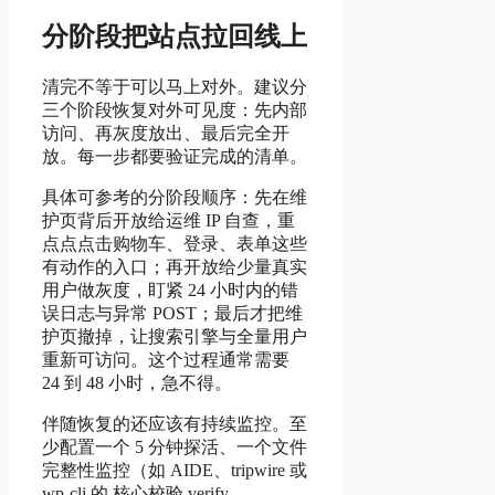
分阶段把站点拉回线上
清完不等于可以马上对外。建议分
三个阶段恢复对外可见度：先内部
访问、再灰度放出、最后完全开
放。每一步都要验证完成的清单。
具体可参考的分阶段顺序：先在维
护页背后开放给运维 IP 自查，重
点点点击购物车、登录、表单这些
有动作的入口；再开放给少量真实
用户做灰度，盯紧 24 小时内的错
误日志与异常 POST；最后才把维
护页撤掉，让搜索引擎与全量用户
重新可访问。这个过程通常需要
24 到 48 小时，急不得。
伴随恢复的还应该有持续监控。至
少配置一个 5 分钟探活、一个文件
完整性监控（如 AIDE、tripwire 或
wp-cli 的 核心校验 verify-