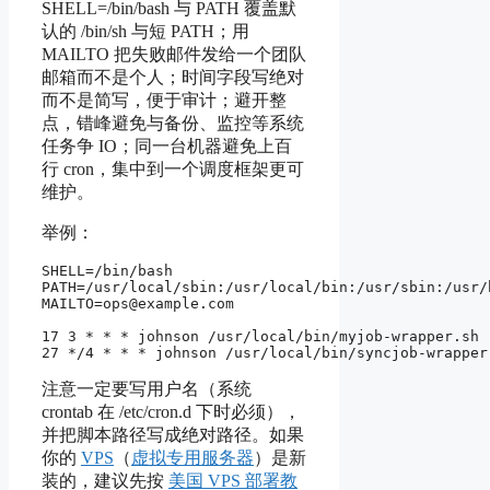
SHELL=/bin/bash 与 PATH 覆盖默
认的 /bin/sh 与短 PATH；用
MAILTO 把失败邮件发给一个团队
邮箱而不是个人；时间字段写绝对
而不是简写，便于审计；避开整
点，错峰避免与备份、监控等系统
任务争 IO；同一台机器避免上百
行 cron，集中到一个调度框架更可
维护。
举例：
SHELL=/bin/bash

PATH=/usr/local/sbin:/usr/local/bin:/usr/sbin:/usr/b
MAILTO=ops@example.com

17 3 * * * johnson /usr/local/bin/myjob-wrapper.sh

注意一定要写用户名（系统
crontab 在 /etc/cron.d 下时必须），
并把脚本路径写成绝对路径。如果
你的
VPS
（
虚拟专用服务器
）是新
装的，建议先按
美国 VPS 部署教