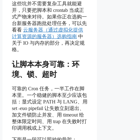
这些坑并不需要复杂工具就能避
开，只要把脚本和 crontab 当成正
式产物来对待。如果你正在选购一
台新服务器跑批处理任务，可以先
看看
云服务器（通过虚拟化提供
计算资源的服务器）选购指南
中
关于 IO 与内存的部分，再决定规
格。
让脚本本身可靠：环
境、锁、超时
可靠的 Cron 任务，一半工作在脚
本里。一个稳健的脚本至少应该包
括：显式设定 PATH 与 LANG、用
set -euo pipefail 让失败立刻退出、
加文件锁防止并发、用 timeout 给
整体限定时间、用 trap 在失败时打
印调用栈或上下文。
下面是一段可以照抄的骨架：