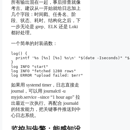
所有输出混在一起，事后排查就像
考古。建议从一开始就给日志加上
几个字段：时间戳、任务名、阶
段、状态、耗时。结构化之后，下
一步无论是 grep、ELK 还是 Loki
都好处理。
一个简单的封装函数：
log() {

  printf '%s [%s] [%s] %s\n' "$(date -Iseconds)" "$
}

log INFO "start"

log INFO "fetched 1280 rows"

如果用 systemd timer，日志直接走
journal，可以用 journalctl -u
myjob.service –since “1 hour ago” 拉
出最近一次执行。再配合 journald
的转发能力，把关键事件推送到中
心日志系统。
监控与告警：能感知没