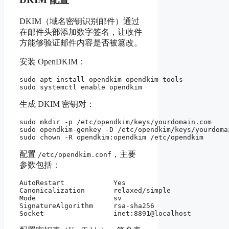
DKIM（域名密钥识别邮件）通过
在邮件头部添加数字签名，让收件
方能够验证邮件内容是否被篡改。
安装 OpenDKIM：
sudo apt install opendkim opendkim-tools

生成 DKIM 密钥对：
sudo mkdir -p /etc/opendkim/keys/yourdomain.com

sudo opendkim-genkey -D /etc/opendkim/keys/yourdoma
配置
，主要
/etc/opendkim.conf
参数包括：
AutoRestart            Yes

Canonicalization       relaxed/simple

Mode                   sv

SignatureAlgorithm     rsa-sha256
