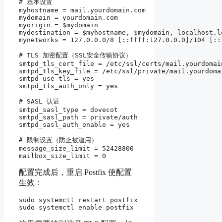
# 基本设置

myhostname = mail.yourdomain.com

mydomain = yourdomain.com

myorigin = $mydomain

mydestination = $myhostname, $mydomain, localhost.l
mynetworks = 127.0.0.0/8 [::ffff:127.0.0.0]/104 [::1
# TLS 加密配置（SSL安全传输协议）

smtpd_tls_cert_file = /etc/ssl/certs/mail.yourdomain
smtpd_tls_key_file = /etc/ssl/private/mail.yourdomai
smtpd_use_tls = yes

smtpd_tls_auth_only = yes

# SASL 认证

smtpd_sasl_type = dovecot

smtpd_sasl_path = private/auth

smtpd_sasl_auth_enable = yes

# 限制设置（防止被滥用）

message_size_limit = 52428800

配置完成后，重启 Postfix 使配置
生效：
sudo systemctl restart postfix
