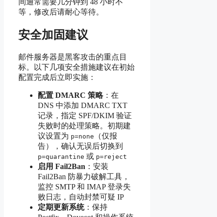
间通常需要几分钟到 48 小时不
等，修改后请耐心等待。
安全加固建议
邮件服务器是黑客攻击的重点目
标。以下几项安全措施建议在初始
配置完成后立即实施：
配置 DMARC 策略
：在
DNS 中添加 DMARC TXT
记录，指定 SPF/DKIM 验证
失败时的处理策略。初期建
议设置为
（仅报
p=none
告），确认无误后切换到
或
p=quarantine
p=reject
启用 Fail2Ban
：安装
Fail2Ban 防暴力破解工具，
监控 SMTP 和 IMAP 登录失
败日志，自动封禁可疑 IP
定期更新系统
：保持