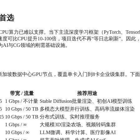
练首选
力已难以支撑。当下主流深度学习框架（PyTorch、TensorF
度可比CPU提升10-100倍，项目迭代不再“等日志刷新”。因此
为AI与CG领域的刚需基础设施。
新加坡数据中心GPU节点，覆盖单卡入门到8卡企业级集群。下
带宽 / 流量
推荐用途
5
1 Gbps / 不计量
Stable Diffusion批量渲染、初创AI模型训练
5
10 Gbps / 50 TB
多模态大模型并行训练、高码率流媒体渲染
R5
10 Gbps / 50 TB
分布式训练、实时推理服务
1 Gbps / ∞
大规模3D渲染农场、视频转码集群
10 Gbps / ∞
LLM微调、科学计算、医疗影像AI