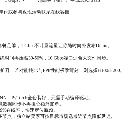
1 Gbps / ∞
超高吞吐推理、生成式AI SaaS
若年付或参与返现活动联系在线客服。
4090套餐足够，1 Gbps不计量流量让你随时向外发布Demo。
练时间再压缩30-50%，10 Gbps端口适合大文件同步。
扩容；若对能耗比与FP8性能极致苛刻，则选择H100/H200。
NN、PyTorch全套装好，无需手动编译驱动。
量，跨境数据同步不再担心额外账单。
99%在线率，快速定位瓶颈。
多节点，独立站卖家可按目标市场选最近节点降低延迟。