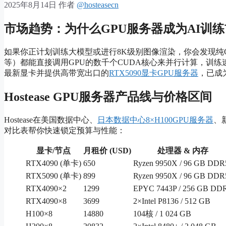
2025年8月14日
作者
@hosteasecn
市场趋势：为什么GPU服务器成为AI训
如果你正计划训练大模型或进行8K级别图像渲染，你会发现纯CPU算
等）都能直接调用GPU的数千个CUDA核心来并行计算，训练速
最新显卡并提供高带宽出口的
RTX5090显卡GPU服务器
，已成
Hostease GPU服务器产品线与价格区间
Hostease在美国数据中心、
日本数据中心8×H100GPU服务器
、
对比表帮你快速锁定预算与性能：
显卡/节点
月租价 (USD)
处理器 & 内存
RTX4090 (单卡)
650
Ryzen 9950X / 96 GB DDR
RTX5090 (单卡)
899
Ryzen 9950X / 96 GB DDR
RTX4090×2
1299
EPYC 7443P / 256 GB DD
RTX4090×8
3699
2×Intel P8136 / 512 GB
H100×8
14880
104核 / 1 024 GB