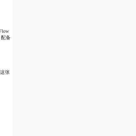
low
，配备
面这张