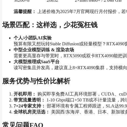
H200×8
20832
2×Intel 8480+ / 2 048 GB
温馨提醒：
上述价格为2025年7月官网现行月付报价，
场景匹配：这样选，少花冤枉钱
个人/小团队AI实验
预算有限又想玩转Stable Diffusion或轻量模型？RTX
中型企业模型训练 & 渲染农场
需要更高显存与带宽时，RTX5090或双卡RTX4090能把训
大模型推理或SaaS平台
读写密集且并发高，建议直上8×RTX4090集群，支持横向
服务优势与性价比解析
开机即用：
购买即享免费AI工具环境部署，CUDA、cuD
带宽流量透明：
1-10 Gbps端口+50 TB或不计量流
7×24专家支持：
部署环境有专属工程师跟进，SLA达99.
全球机房灵活选：
美国西/东海岸、香港、日本、新加坡
常见问题FAQ