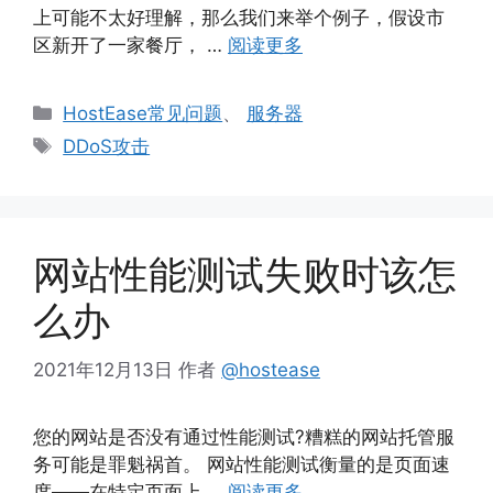
上可能不太好理解，那么我们来举个例子，假设市
区新开了一家餐厅， …
阅读更多
分
HostEase常见问题
、
服务器
类
标
DDoS攻击
签
网站性能测试失败时该怎
么办
2021年12月13日
作者
@hostease
您的网站是否没有通过性能测试?糟糕的网站托管服
务可能是罪魁祸首。 网站性能测试衡量的是页面速
度——在特定页面上 …
阅读更多