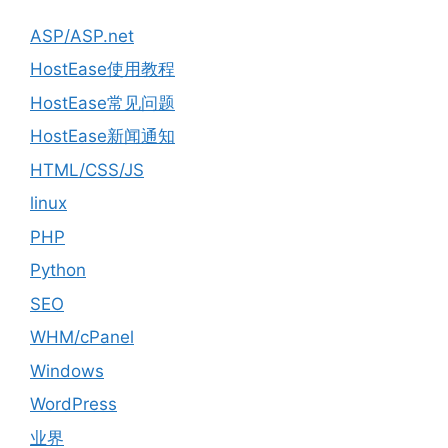
ASP/ASP.net
HostEase使用教程
HostEase常见问题
HostEase新闻通知
HTML/CSS/JS
linux
PHP
Python
SEO
WHM/cPanel
Windows
WordPress
业界