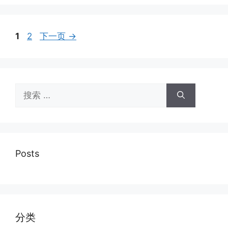
页
页
1
2
下一页
→
面
面
搜
索：
Posts
分类