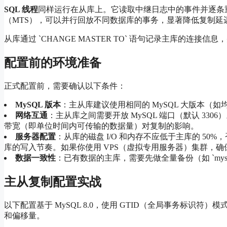
SQL 线程
同样运行在从库上。它读取中继日志中的事件并逐条重放
（MTS），可以并行回放不同数据库的事务，显著降低复制延
从库通过 `CHANGE MASTER TO` 语句记录主库的连接信息，并
配置前的环境准备
正式配置前，需要确认以下条件：
MySQL 版本
：主从库建议使用相同的 MySQL 大版本（如均
网络互通
：主从库之间需要开放 MySQL 端口（默认 330
带宽（即单位时间内可传输的数据量）对复制的影响。
服务器配置
：从库的磁盘 I/O 和内存不应低于主库的 5
库的写入节奏。如果你使用 VPS（虚拟专用服务器）集群，
数据一致性
：已有数据的主库，需要先做全量备份（如 `mysqldum
主从复制配置实战
以下配置基于 MySQL 8.0，使用 GTID（全局事务标识符）模
和偏移量。