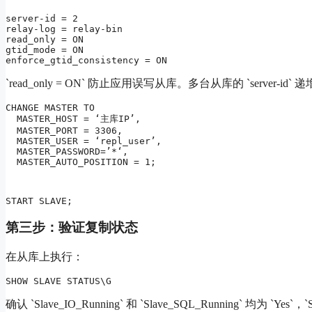
server-id = 2

relay-log = relay-bin

read_only = ON

gtid_mode = ON

enforce_gtid_consistency = ON
`read_only = ON` 防止应用误写从库。多台从库的 `server
CHANGE MASTER TO

  MASTER_HOST = ‘主库IP’,

  MASTER_PORT = 3306,

  MASTER_USER = ‘repl_user’,

  MASTER_PASSWORD=’
*
‘,

  MASTER_AUTO_POSITION = 1;
START SLAVE;
第三步：验证复制状态
在从库上执行：
SHOW SLAVE STATUS\G
确认 `Slave_IO_Running` 和 `Slave_SQL_Running` 均为 