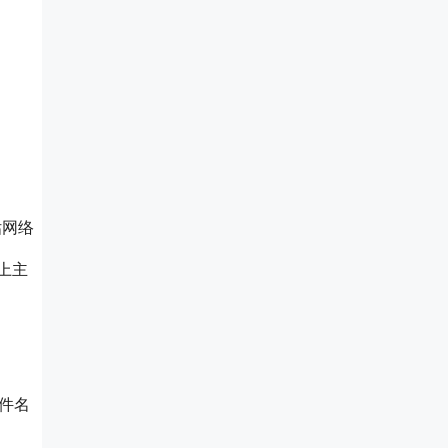
估网络
上主
文件名