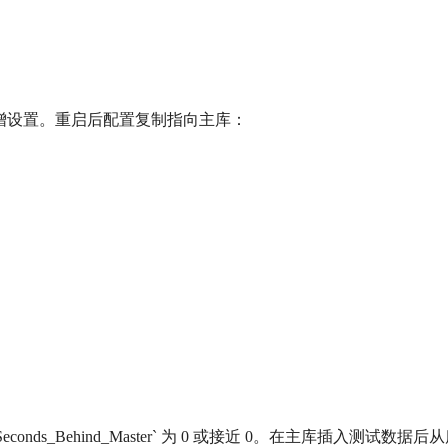
-id` 递增设置。重启后配置复制指向主库：
`Yes`，`Seconds_Behind_Master` 为 0 或接近 0。在主库插入测试数据