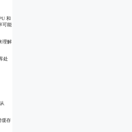
U 和
率可能
来理解
库处
给从
时缓存