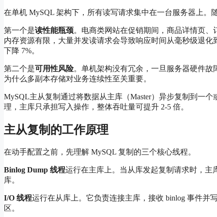
在单机 MySQL 架构下，所有读写请求集中在一台服务器上
第一个是
读性能瓶颈
。电商类网站在促销期间，商品详情页、订单
内存资源有限，大量并发读请求会导致响应时间从毫秒级退化
下降 7%。
第二个是
可用性风险
。单机架构没有冗余，一旦服务器硬件故
为什么多副本存储对业务连续性至关重要。
MySQL主从复制通过将数据从主库（Master）异步复制到一
理，主库只承担写入操作，整体吞吐量可提升 2-5 倍。
主从复制的工作原理
在动手配置之前，先理解 MySQL 复制的三个核心线程。
Binlog Dump 线程
运行在主库上。当从库发起复制请求时，主库
库。
I/O 线程
运行在从库上。它负责连接主库，接收 binlog 事件并
区。