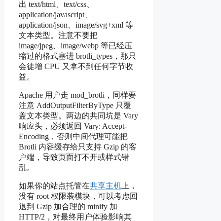
出 text/html、text/css、
application/javascript、
application/json、image/svg+xml 等
文本类型。注意不要把
image/jpeg、image/webp 等已经压
缩过的格式塞进 brotli_types，那只
会徒增 CPU 又拿不到任何字节收
益。
Apache 用户走 mod_brotli，同样要
注意 AddOutputFilterByType 只覆
盖文本类型。两边的共同坑是 Vary
响应头，必须返回 Vary: Accept-
Encoding，否则中间代理可能把
Brotli 内容缓存给只支持 Gzip 的客
户端，导致页面打不开或样式错
乱。
如果你的站点托管在
共享主机
上，
没有 root 权限装模块，可以考虑回
退到 Gzip 加合理的 minify 加
HTTP/2，对最终用户体验影响其