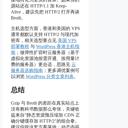
源站还在 HTTP/1.1 加 Keep-
Alive，建议先把 HTTP/2 打开再谈
Brotli。
主机选型方面，香港和美国的 VPS
通常都默认支持 HTTP/2 与现代加
密库，相关选型要点见
美国 VPS
部署教程
与
WordPress 香港主机指
南
；做弹性扩容时云服务器（基于
虚拟化资源池按需开通、按用量计
费的服务器）更合适，思路见
云
服务器选购指南
；更多调优案例可
以浏览
WordPress 分类文章列表
。
总结
Gzip 与 Brotli 的差距在真实站点上
没有教科书数据那么夸张，关键收
益来自”静态资源预压缩加 CDN 正
确分键缓存加 HTTP/2″的组合拳。
建议你按这套方案落地：动态内容