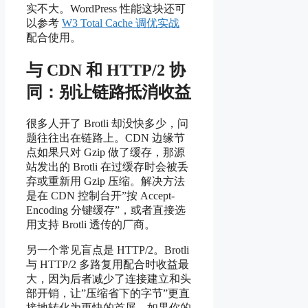
实不大。WordPress 性能这块还可
以参考
W3 Total Cache 调优实战
配合使用。
与 CDN 和 HTTP/2 协
同：别让链路抵消收益
很多人开了 Brotli 却没快多少，问
题往往出在链路上。CDN 边缘节
点如果只对 Gzip 做了缓存，那源
站发出的 Brotli 在过缓存时会被丢
弃或重新用 Gzip 压缩。解决方法
是在 CDN 控制台开”按 Accept-
Encoding 分键缓存”，或者直接选
用支持 Brotli 透传的厂商。
另一个常见盲点是 HTTP/2。Brotli
与 HTTP/2 多路复用配合时收益最
大，因为后者减少了连接建立和头
部开销，让”压缩省下的字节”更直
接地转化为更快的首屏。如果你的