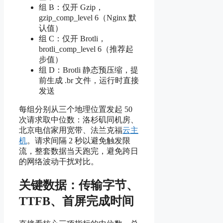
组 B：仅开 Gzip，
gzip_comp_level 6（Nginx 默
认值）
组 C：仅开 Brotli，
brotli_comp_level 6（推荐起
步值）
组 D：Brotli 静态预压缩，提
前生成 .br 文件，运行时直接
发送
每组分别从三个地理位置发起 50
次请求取中位数：洛杉矶同机房、
北京电信家用宽带、法兰克福
云主
机
。请求间隔 2 秒以避免触发限
流，整套数据当天跑完，避免跨日
的网络波动干扰对比。
关键数据：传输字节、
TTFB、首屏完成时间