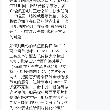
开速度的因素是端到端的：服务端
CPU 时间、网络传输字节数、客
户端解压耗时三者之和，缺少任何
一个维度，结论就容易跑偏。本文
将教你如何在自己的站点上跑一次
可复现的实测，并解决”看起来都
开了、但首屏没变快”这种最常见
的问题。
如何判断你的站点值得换 Brotli？
两个简单指标：HTML、CSS、JS
三类文本资源占总传输大小超过
40%，且站点定位面向海外用户
（Brotli 在所有主流浏览器都已支
持，但部分国内 CDN（内容分发
网络，把静态资源缓存到全球边缘
节点的服务）边缘节点对 Brotli 回
源还不完整）。命中其一就值得做
这次评估。如果你的页面里图片和
视频占绝对大头，那压缩算法的差
异就只能影响很小一部分字节，优
先级应该让位给图片优化和懒加