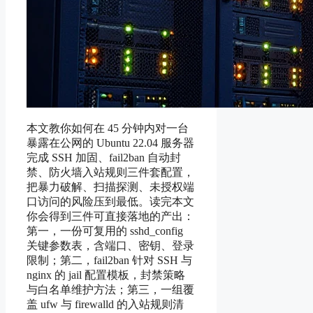
本文教你如何在 45 分钟内对一台
暴露在公网的 Ubuntu 22.04 服务器
完成 SSH 加固、fail2ban 自动封
禁、防火墙入站规则三件套配置，
把暴力破解、扫描探测、未授权端
口访问的风险压到最低。读完本文
你会得到三件可直接落地的产出：
第一，一份可复用的 sshd_config
关键参数表，含端口、密钥、登录
限制；第二，fail2ban 针对 SSH 与
nginx 的 jail 配置模板，封禁策略
与白名单维护方法；第三，一组覆
盖 ufw 与 firewalld 的入站规则清