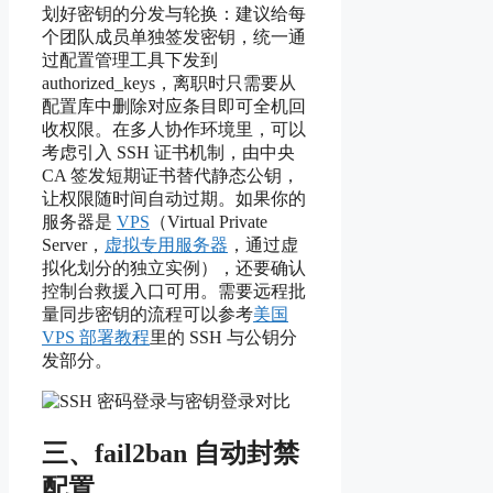
划好密钥的分发与轮换：建议给每
个团队成员单独签发密钥，统一通
过配置管理工具下发到
authorized_keys，离职时只需要从
配置库中删除对应条目即可全机回
收权限。在多人协作环境里，可以
考虑引入 SSH 证书机制，由中央
CA 签发短期证书替代静态公钥，
让权限随时间自动过期。如果你的
服务器是
VPS
（Virtual Private
Server，
虚拟专用服务器
，通过虚
拟化划分的独立实例），还要确认
控制台救援入口可用。需要远程批
量同步密钥的流程可以参考
美国
VPS 部署教程
里的 SSH 与公钥分
发部分。
三、fail2ban 自动封禁
配置