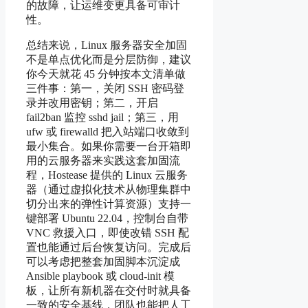
的故障，让运维变更具备可审计
性。
总结来说，Linux 服务器安全加固
不是单点优化而是分层防御，建议
你今天就花 45 分钟按本文清单做
三件事：第一，关闭 SSH 密码登
录并改用密钥；第二，开启
fail2ban 监控 sshd jail；第三，用
ufw 或 firewalld 把入站端口收敛到
最小集合。如果你需要一台开箱即
用的云服务器来实践这套加固流
程，Hostease 提供的 Linux 云服务
器（通过虚拟化技术从物理集群中
切分出来的弹性计算资源）支持一
键部署 Ubuntu 22.04，控制台自带
VNC 救援入口，即使改错 SSH 配
置也能通过后台恢复访问。完成后
可以考虑把整套加固脚本沉淀成
Ansible playbook 或 cloud-init 模
板，让所有新机器在交付时就具备
一致的安全基线，团队也能把人工