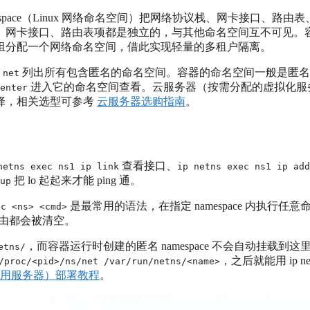
mespace（Linux 网络命名空间）把网络协议栈、网卡接口、路由
、网卡接口、路由表项都是独立的，与其他命名空间互不可见。
组分配一个网络命名空间，借此实现轻量的多租户隔离。
列出所有包含匿名的命名空间。容器的命名空间一般是匿名
 net
进入它的命名空间查看。云服务器（按需分配的虚拟化服
enter
择，相关选型可参考
云服务器选购指南
。
查看接口、
netns exec ns1 ip link
ip netns exec ns1 ip add
把 lo 起起来才能 ping 通。
up
是最常用的语法，在指定 namespace 内执行任意
ec <ns> <cmd>
由都会被清空。
，而容器运行时创建的匿名 namespace 不会自动挂载到这
etns/
，之后就能用 ip net
/proc/<pid>/ns/net /var/run/netns/<name>
专用服务器）部署教程
。