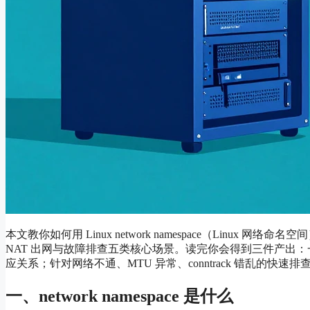
本文教你如何用 Linux network namespace（Linux 网络命名
NAT 出网与故障排查五类核心场景。读完你会得到三件产出：一
应关系；针对网络不通、MTU 异常、conntrack 错乱的快速排
一、network namespace 是什么