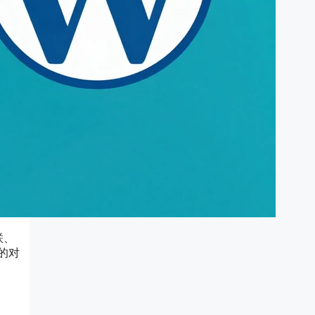
互联、
的对