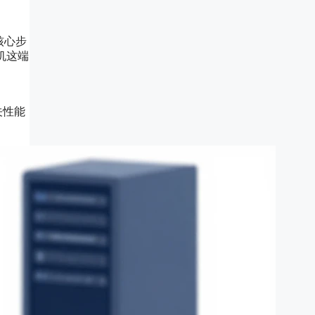
。核心步
主机这端
关性能