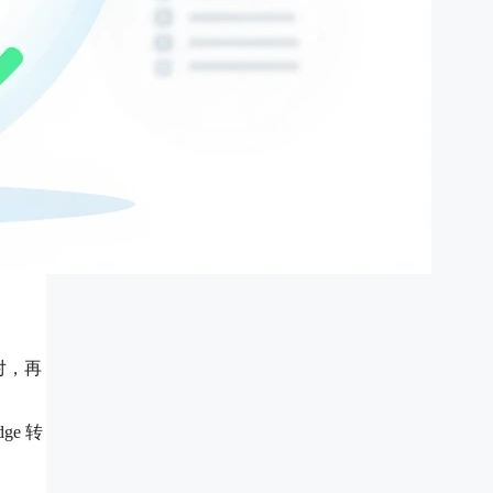
对，再
ge 转