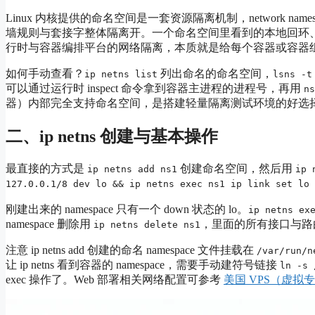
Linux 内核提供的命名空间是一套资源隔离机制，network na
墙规则与套接字整体隔离开。一个命名空间里看到的本地回环
行时与容器编排平台的网络隔离，本质就是给每个容器或容器
如何手动查看？
列出命名的命名空间，
ip netns list
lsns -t
可以通过运行时 inspect 命令拿到容器主进程的进程号，再用
ns
器）内部完全支持命名空间，是搭建轻量隔离测试环境的好选
二、ip netns 创建与基本操作
最直接的方式是
创建命名空间，然后用
ip netns add ns1
ip 
127.0.0.1/8 dev lo && ip netns exec ns1 ip link set lo 
刚建出来的 namespace 只有一个 down 状态的 lo。
ip netns ex
namespace 删除用
，里面的所有接口与路
ip netns delete ns1
注意 ip netns add 创建的命名 namespace 文件挂载在
/var/run/n
让 ip netns 看到容器的 namespace，需要手动建符号链接
ln -s 
exec 操作了。Web 部署相关网络配置可参考
美国 VPS（虚拟