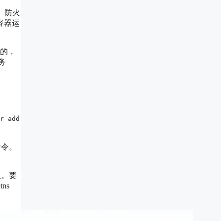
表、防火
容器运
的，
务
r add
命令。
里。要
ns