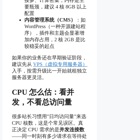
接多、计算密集，内存是主
要瓶颈，建议 4 核 8GB 以上
配置
内容管理系统（CMS）
：如
WordPress（一种开源建站程
序），插件和主题会显著增
加内存占用，2 核 2GB 是比
较稳妥的起点
如果你的业务还在早期验证阶段，
建议先从
VPS（虚拟专用服务器）
入手，按需升级比一开始就租独立
服务器更灵活。
CPU 怎么估：看并
发，不看总访问量
很多站长习惯用”日均访问量”来选
CPU 核数，这是个常见误区。真
正决定 CPU 需求的是
并发连接数
——同一时刻有多少请求在等待处