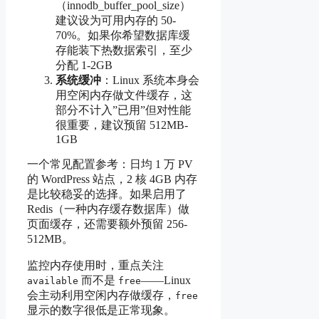
（innodb_buffer_pool_size）
建议设为可用内存的 50-
70%。如果你希望数据库缓
存能装下热数据索引，至少
分配 1-2GB
系统缓冲
：Linux 系统本身会
用空闲内存做文件缓存，这
部分不计入”已用”但对性能
很重要，建议预留 512MB-
1GB
一个常见配置参考：日均 1 万 PV
的 WordPress 站点，2 核 4GB 内存
是比较稳妥的选择。如果启用了
Redis（一种内存缓存数据库）做
页面缓存，还需要额外预留 256-
512MB。
监控内存使用时，重点关注
而不是
——Linux
available
free
会主动利用空闲内存做缓存，
free
显示的数字很低是正常现象。