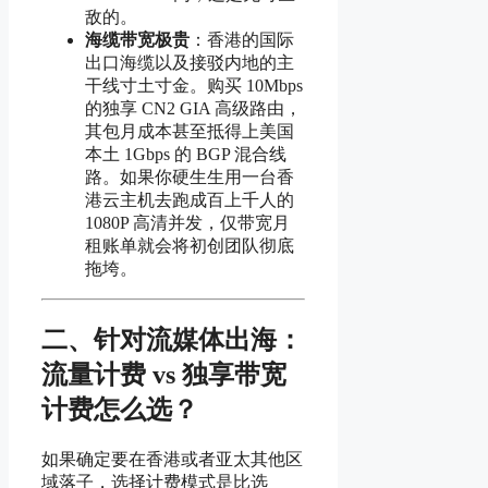
敌的。
海缆带宽极贵
：香港的国际
出口海缆以及接驳内地的主
干线寸土寸金。购买 10Mbps
的独享 CN2 GIA 高级路由，
其包月成本甚至抵得上美国
本土 1Gbps 的 BGP 混合线
路。如果你硬生生用一台香
港云主机去跑成百上千人的
1080P 高清并发，仅带宽月
租账单就会将初创团队彻底
拖垮。
二、针对流媒体出海：
流量计费 vs 独享带宽
计费怎么选？
如果确定要在香港或者亚太其他区
域落子，选择计费模式是比选