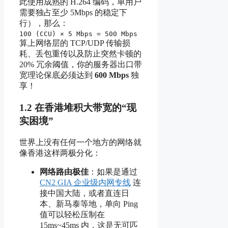
此使用成熟的 H.264 编码，单用户
需要独占至少 5Mbps 的稳定下
行），那么：
100 (CCU) × 5 Mbps = 500 Mbps
算上网络层的 TCP/UDP 传输损
耗、丢包重传以及防止突然卡顿的
20% 冗余阈值，你的服务器出口带
宽理论保底必须达到
600 Mbps
独
享！
1.2 在香港堆积大带宽的“现
实困境”
世界上没有任何一个地方的网络就
像香港这样两极分化：
网络路由极佳
：如果是通过
CN2 GIA 企业级内网专线
连
接中国大陆，或者直连日
本、新马泰等地，单向 Ping
值可以轻松压制在
15ms~45ms 内，这是无可匹