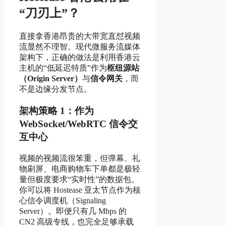
“刀刃上”？
直接拿香港昂贵的大带宽直怼视频
流显然不理智。现代微服务流媒体
架构下，正确的做法是利用香港云
主机的“低延迟特质”作为
枢纽源站
（Origin Server）
与
信令网关
，而
不是边缘分发节点。
架构策略 1：作为
WebSocket/WebRTC 信令交
互中心
视频的视频流很笨重，但弹幕、礼
物刷屏、电商购物车下单都是极轻
量但极度要求“实时性”的数据包。
你可以将 Hostease 亚太节点作为核
心信令调度机（Signaling
Server）。即便只有几 Mbps 的
CN2 高级专线，也完全足够承载