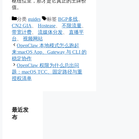
枢纽位里，那才是它真正的王牌价
值。
分类
guides
标签
BGP多线
、
CN2 GIA
、
Hostease
、
不限流量
、
带宽计费
、
流媒体分发
、
直播平
台
、
视频网站
OpenClaw 本地模式怎么跑起
来:macOS App、Gateway 与 CLI 的
稳定协作
OpenClaw 权限为什么总出问
题：macOS TCC、固定路径与重
授权清单
最近发
布