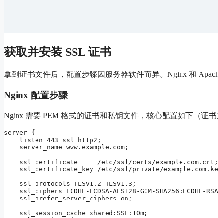
获取并安装 SSL 证书
拿到证书文件后，配置步骤因服务器软件而异。Nginx 和 Apa
Nginx 配置步骤
Nginx 需要 PEM 格式的证书和私钥文件，核心配置如下（证
server {

    listen 443 ssl http2;

    server_name www.example.com;

    ssl_certificate     /etc/ssl/certs/example.com.crt;

    ssl_certificate_key /etc/ssl/private/example.com.ke
    ssl_protocols TLSv1.2 TLSv1.3;

    ssl_ciphers ECDHE-ECDSA-AES128-GCM-SHA256:ECDHE-RSA
    ssl_prefer_server_ciphers on;

    ssl_session_cache shared:SSL:10m;
