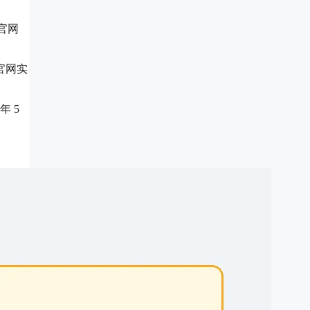
 官网
 官网实
年 5