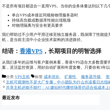
不是所有项目都适合一直用VPS。当你的业务体量达到以下几
单台VPS成本接近同规格物理服务器时
持续高负载或数据库性能出现瓶颈
对物理隔离与安全有更高要求
我们帮助过不少用户平滑迁移至独立服务器，既保障了性能提升
机，是当前主流中小企业技术架构的演进路径。
结语：
香港VPS
，长期项目的明智选择
从我们多年的运维与客户案例来看，香港VPS适合大多数需要
案，灵活监控资源，用好自动扩展和年度套餐。只要你有3年以
分类
VPS主机
标签
成本优化
、
扩展性
、
服务器升级
、
资
主机可观测性不是大厂专属，中小团队为什么也该看日志指
共享主机还能不能打：AI 建站时代哪些场景仍适合低成本上
最近发布