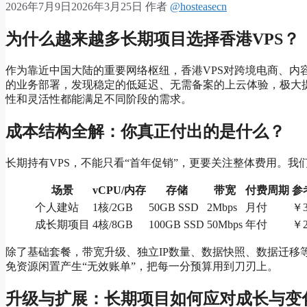
2026年7月9日
2026年3月25日
作者
@hosteasecn
为什么越来越多长期项目选择香港VPS？
作为靠近中国大陆的重要网络枢纽，香港VPS对跨境电商、内
的业务部署，发现稳定的低延迟、无需备案的上云体验，极大
性和灵活性都能满足不同阶段的需求。
成本结构全解：你真正付出的是什么？
长期持有VPS，不能只看“首年促销”，更要关注整体费用。
场景
vCPU/内存
存储
带宽
付费周期
参
个人建站
1核/2GB
50GB SSD
2Mbps
月付
￥3
成长期项目
4核/8GB
100GB SSD
50Mbps
年付
￥2
除了基础套餐，带宽升级、独立IP数量、数据快照、数据迁移
免资源闲置产生“无效账单”，把每一分预算用到刀刃上。
升级与扩展：长期项目如何应对成长与变