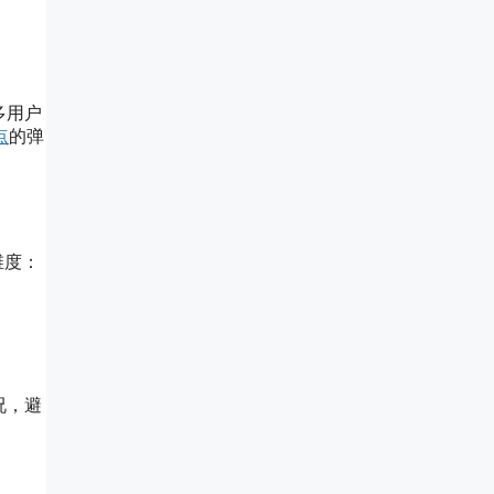
多用户
点
的弹
维度：
况，避