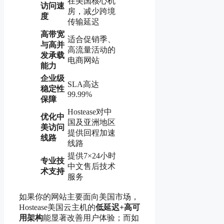
在美国核心机
访问速
房，减少跨境
度
传输延迟
高带宽
适合促销季、
与高并
高流量活动的
发承载
电商网站
能力
企业级
SLA高达
稳定性
99.99%
保障
Hostease对中
优化中
国及亚洲地区
美访问
提供回程加速
线路
线路
提供7×24小时
专业技
中文售后技术
术支持
服务
如果你的网站主要面向美国市场，
Hostease美国云主机的
低延迟+高可
用架构
能显著改善用户体验；而如