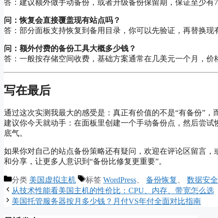
答：建议额外做手动备份，或者升级备份保留期，保证至少有7-
问：恢复会直接覆盖现有站点吗？
答：部分面板支持恢复到备用目录，你可以先验证，再替换现
问：额外付费的备份工具大概多少钱？
答：一般按存储空间收费，基础方案通常在几美元一个月，价
写在最后
通过这次实测我最大的感受是：真正有价值的不是“有备份”，
建议你今天就动手：在面板里创建一个手动备份点，然后尝试
底气。
如果你对自己的站点备份策略还有疑问，欢迎在评论区留言，
和分享，让更多人意识到“备份比修复更重要”。
分类
美国虚拟主机
标签
WordPress
、
备份恢复
、
数据安全
从技术性能看美国主机的性价比：CPU、内存、带宽怎么选
美国托管服务器按月多少钱？月付VS年付全面对比指南