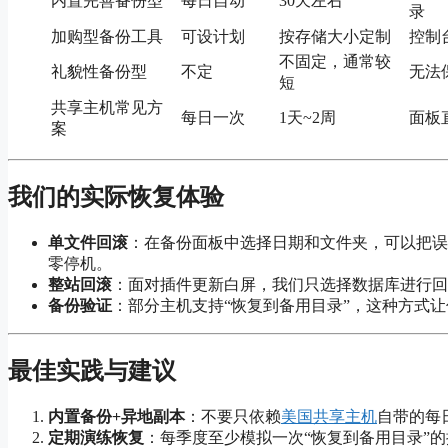
内置完善备份型
每日自动
30天左右
录
加购型备份工具
可设计划
按存储大小定制
控制
不固定，通常较
礼貌性备份型
不定
无法
短
共享主机常见方
每日一次
1天~2周
面板
案
我们的实际恢复体验
单文件回滚
：在备份面板中选择日期和文件夹，可以把误删
零停机。
整站回滚
：面对插件更新白屏，我们只选择数据库进行回
备份验证
：部分主机支持“恢复到备用目录”，这种方式
最佳实践与建议
内置备份+异地副本
：不要只依赖
美国共享主机
自带的每
定期演练恢复
：每季度至少模拟一次“恢复到备用目录”