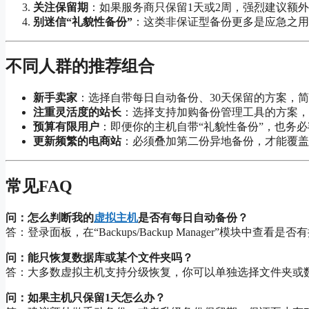
关注保留期
：如果服务商只保留1天或2周，强烈建议额
别迷信“礼貌性备份”
：这类非保证型备份更多是应急之用
不同人群的推荐组合
新手卖家
：选择自带每日自动备份、30天保留的方案，
注重灵活度的站长
：选择支持加购备份管理工具的方案，
预算有限用户
：即便你的主机自带“礼貌性备份”，也务
更新频繁的电商站
：必须叠加第二份异地备份，才能覆盖
常见FAQ
问：怎么判断我的
虚拟主机
是否有每日自动备份？
答：登录面板，在“Backups/Backup Manager”模块中
问：能只恢复数据库或某个文件夹吗？
答：大多数虚拟主机支持分级恢复，你可以单独选择文件夹或
问：如果主机只保留1天怎么办？