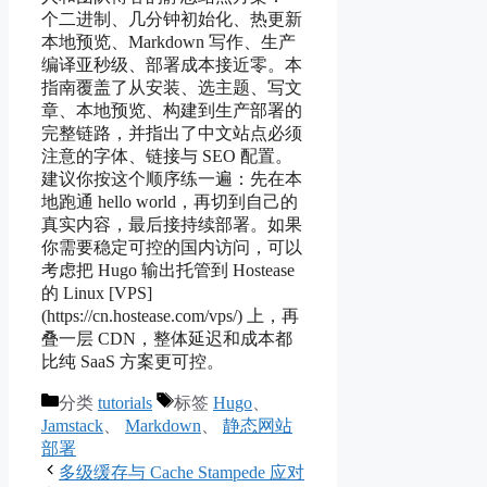
个二进制、几分钟初始化、热更新
本地预览、Markdown 写作、生产
编译亚秒级、部署成本接近零。本
指南覆盖了从安装、选主题、写文
章、本地预览、构建到生产部署的
完整链路，并指出了中文站点必须
注意的字体、链接与 SEO 配置。
建议你按这个顺序练一遍：先在本
地跑通 hello world，再切到自己的
真实内容，最后接持续部署。如果
你需要稳定可控的国内访问，可以
考虑把 Hugo 输出托管到 Hostease
的 Linux [VPS]
(https://cn.hostease.com/vps/) 上，再
叠一层 CDN，整体延迟和成本都
比纯 SaaS 方案更可控。
分类
tutorials
标签
Hugo
、
Jamstack
、
Markdown
、
静态网站
部署
多级缓存与 Cache Stampede 应对