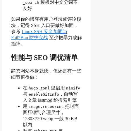
模板对中文分词不
_search
友好
如果你的博客有用户登录或评论模
块，记得 SSH 入口要做好加固，
参考
Linux SSH 安全加固与
Fail2Ban 防护实战
至少把暴力破解
挡掉。
性能与 SEO 调优清单
静态网站本身就快，但还是有一些
细节值得做：
在
里启用
hugo.toml
minify
与
，自动写
enableGitInfo
入文章 lastmod 给搜索引擎
用
把封面
image.resources
图压缩到合理尺寸，
1280×720 webp 一般 30 KB
以内
配置
与