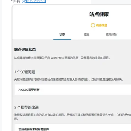
作者
@hosteasecn