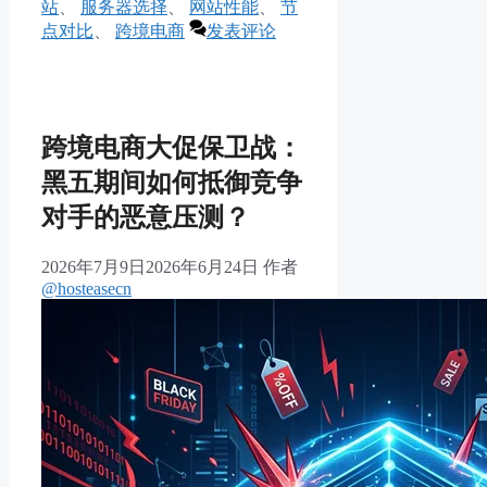
站
、
服务器选择
、
网站性能
、
节
点对比
、
跨境电商
发表评论
跨境电商大促保卫战：
黑五期间如何抵御竞争
对手的恶意压测？
2026年7月9日
2026年6月24日
作者
@hosteasecn