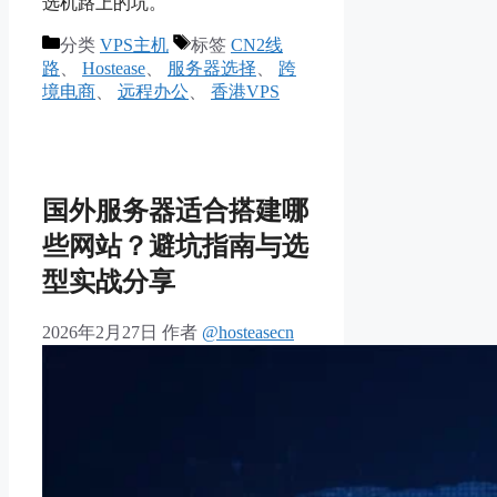
选机路上的坑。
分类
VPS主机
标签
CN2线
路
、
Hostease
、
服务器选择
、
跨
境电商
、
远程办公
、
香港VPS
国外服务器适合搭建哪
些网站？避坑指南与选
型实战分享
2026年2月27日
作者
@hosteasecn