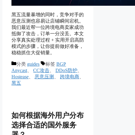
黑五流量暴增的同时，竞争对手的
恶意压测也容易让店铺瞬间宕机。
我们最近帮一位跨境电商卖家成功
抵御了攻击，订单一分没丢。本文
分享真实处理过程 + 实用开启高防
模式的步骤，让你提前做好准备，
稳稳抓住大促销量。
分类
guides
标签
BGP
Anycast
、
CC攻击
、
DDoS防护
、
Hostease
、
恶意压测
、
跨境电商
、
黑五
如何根据海外用户分布
选择合适的国外服务
器？