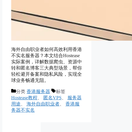
海外自由职业者如何高效利用香港
不实名服务器？本文结合Hostease
实际案例，详解数据爬虫、资源中
转和匿名博客三大典型场景，帮你
轻松避开备案和隐私风险，实现全
球业务畅通无阻。
分类
香港服务器
标签
Hostease教程
、
匿名VPS
、
服务器
用途
、
海外自由职业者
、
香港服
务器不实名