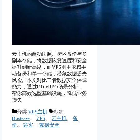
云主机的自动快照、跨区备份与多
副本存储，将数据恢复速度和安全
提升到新高度，而VPS则更依赖手
动备份和单一存储，潜藏数据丢失
风险。本文对比二者数据安全保障
能力，通过RTO/RPO场景分析，
帮你高效选型基础设施，降低业务
损失
分类
VPS主机
标签
Hostease
、
VPS
、
云主机
、
备
份
、
容灾
、
数据安全