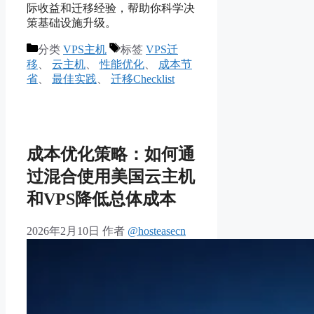
际收益和迁移经验，帮助你科学决
策基础设施升级。
分类
VPS主机
标签
VPS迁
移
、
云主机
、
性能优化
、
成本节
省
、
最佳实践
、
迁移Checklist
成本优化策略：如何通
过混合使用美国云主机
和VPS降低总体成本
2026年2月10日
作者
@hosteasecn