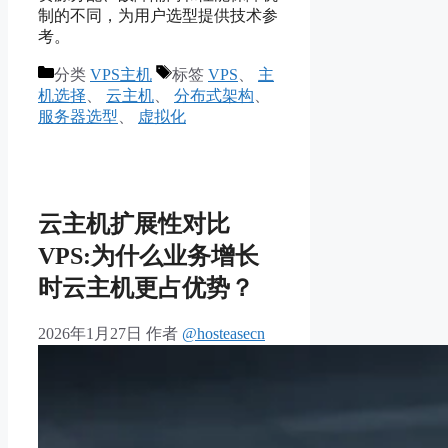
制的不同，为用户选型提供技术参
考。
分类
VPS主机
标签
VPS
、
主
机选择
、
云主机
、
分布式架构
、
服务器选型
、
虚拟化
云主机扩展性对比
VPS:为什么业务增长
时云主机更占优势？
2026年1月27日
作者
@hosteasecn