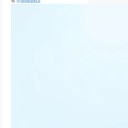
者
@hosteasecn