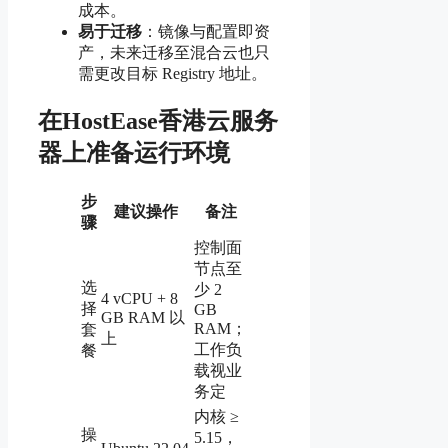
成本。
易于迁移
：镜像与配置即资
产，未来迁移至混合云也只
需更改目标 Registry 地址。
在HostEase香港云服务
器上准备运行环境
步
建议操作
备注
骤
控制面
节点至
选
少 2
4 vCPU + 8
择
GB
GB RAM 以
RAM；
套
上
工作负
餐
载视业
务定
内核 ≥
操
5.15，