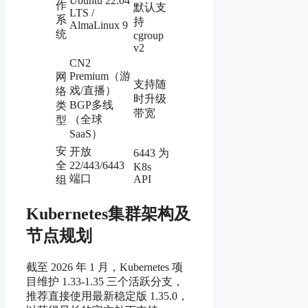
Ubuntu 22.04
作
默认支
LTS /
系
持
AlmaLinux 9
统
cgroup
v2
CN2
Premium（游
网
支持随
戏/直播）
络
时升级
BGP多线
类
带宽
（全球
型
SaaS）
安
开放
6443 为
全
22/443/6443
K8s
端口
API
组
Kubernetes集群架构及
节点规划
截至 2026 年 1 月，Kubernetes 项
目维护 1.33-1.35 三个活跃分支，
推荐直接使用最新稳定版 1.35.0，