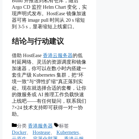
Build 并推送到私有仓库，随后
Argo CD 监控 Helm Chart 变化，实
现声明式发布。HostEase 镜像加速
器可将 image pull 时间从 20 s 缩短
到 3-5 s，显著缩短上线窗口。
结论与行动建议
借助 HostEase
香港云服务器
的低
时延网络、灵活的资源调度和镜像
加速器，你可以在数小时内搭建一
套生产级 Kubernetes 集群，把“环
境一致”与“弹性扩缩”真正落到实
处。现在就选择合适的套餐，让你
的微服务或 AI 推理工作负载快速
上线吧——有任何疑问，联系我们
7×24 技术支持即可获得一对一协
助。
分类
香港服务器
标签
Docker
、
Hostease
、
Kubernetes
、
云原生
、
容器化部署
、
香港云服