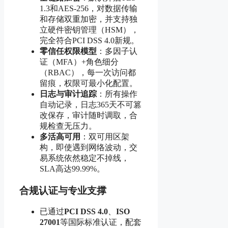
1.3和AES-256，对数据传输
和存储双重加密，并支持独
立硬件密钥管理（HSM），
完全符合PCI DSS 4.0新规。
零信任权限模型
：多因子认
证（MFA）+角色细分
（RBAC），每一次访问都
留痕，权限可最小化配置。
日志与审计追踪
：所有操作
自动记录，日志365天不可篡
改保存，审计随时调取，合
规检查无压力。
多活高可用
：双可用区架
构，即使遇到网络波动，交
易系统依然稳定不掉线，
SLA高达99.99%。
合规认证与专业支撑
已通过
PCI DSS 4.0
、
ISO
27001
等国际标准认证，配套