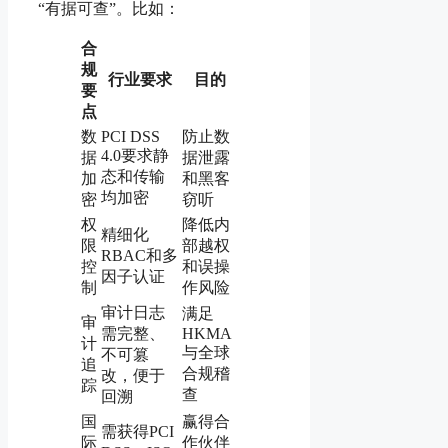
“有据可查”。比如：
合
规
行业要求
目的
要
点
数
PCI DSS
防止数
4.0要求静
据
据泄露
态和传输
加
和黑客
均加密
密
窃听
权
降低内
精细化
限
部越权
RBAC和多
控
和误操
因子认证
制
作风险
审计日志
满足
审
需完整、
HKMA
计
与全球
不可篡
追
合规稽
改，便于
踪
查
回溯
国
赢得合
需获得PCI
际
作伙伴