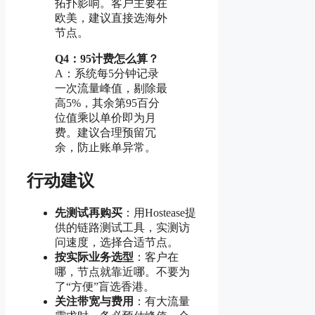
拓扑影响。客户主要在
欧美，建议直接选海外
节点。
Q4：95计费怎么算？
A：系统每5分钟记录
一次流量峰值，剔除最
高5%，其余第95百分
位值乘以单价即为月
费。建议合理预留冗
余，防止账单异常。
行动建议
先测试再购买
：用Hostease提
供的链路测试工具，实测访
问速度，选择合适节点。
按实际业务选型
：客户在
哪，节点就靠近哪。不要为
了“方便”盲选香港。
关注带宽与费用
：有大流量