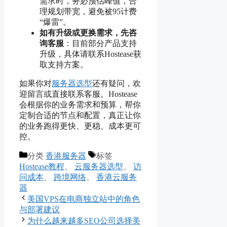
需求时，务必预估峰值，合
理规划带宽，避免被95计费
“爆雷”。
如有升级或更换需求，先咨
询客服
：目前部分产品支持
升级，具体请联系Hostease获
取支持方案。
如果你对
服务器选型
还有疑问，欢
迎留言或直接联系客服。Hostease
会根据你的业务需求和预算，帮你
定制合适的节点和配置，真正让你
的业务跑得更快、更稳、成本更可
控。
分类
香港服务器
标签
Hostease教程
、
云服务器选型
、
访
问成本
、
跨境网络
、
香港云服务
器
美国VPS在电商独立站中的角色
与部署建议
为什么越来越多SEO公司选择美