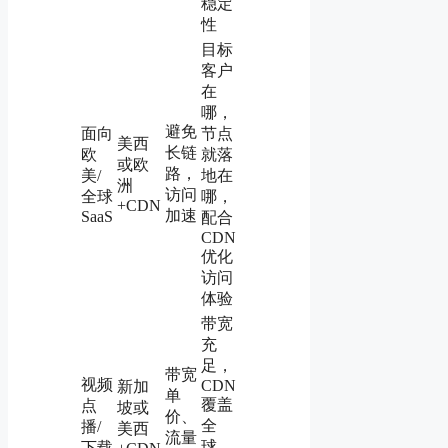
稳定
性
目标
客户
在
哪，
避免
面向
节点
美西
长链
欧
就落
或欧
路，
美/
地在
洲
访问
全球
哪，
+CDN
加速
SaaS
配合
CDN
优化
访问
体验
带宽
充
足，
带宽
视频
CDN
新加
单
覆盖
点
坡或
价、
全
播/
美西
流量
球，
下载