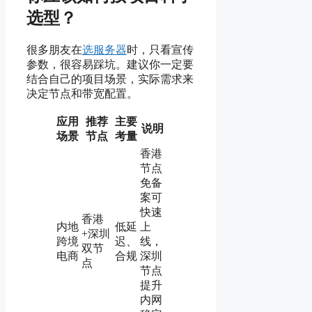
选型？
很多朋友在
选服务器
时，只看宣传
参数，很容易踩坑。建议你一定要
结合自己的项目场景，实际需求来
决定节点和带宽配置。
应用
推荐
主要
说明
场景
节点
考量
香港
节点
免备
案可
快速
香港
内地
低延
上
+深圳
跨境
迟、
线，
双节
电商
合规
深圳
点
节点
提升
内网