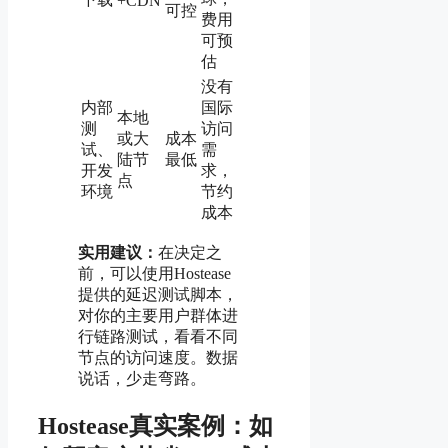
+CDN
可控
费用
可预
估
没有
内部
国际
本地
测
访问
或大
成本
试、
需
陆节
最低
开发
求，
点
环境
节约
成本
实用建议：
在决定之
前，可以使用Hostease
提供的延迟测试脚本，
对你的主要用户群体进
行链路测试，看看不同
节点的访问速度。数据
说话，少走弯路。
Hostease真实案例：如