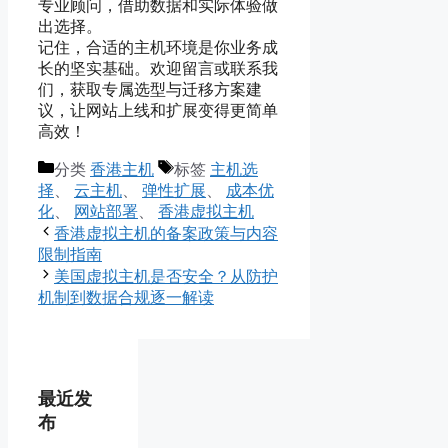
专业顾问，借助数据和实际体验做
出选择。
记住，合适的主机环境是你业务成
长的坚实基础。欢迎留言或联系我
们，获取专属选型与迁移方案建
议，让网站上线和扩展变得更简单
高效！
分类
香港主机
标签
主机选
择
、
云主机
、
弹性扩展
、
成本优
化
、
网站部署
、
香港虚拟主机
香港虚拟主机的备案政策与内容
限制指南
美国虚拟主机是否安全？从防护
机制到数据合规逐一解读
最近发
布