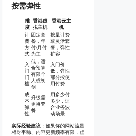
按需弹性
维
香港虚
香港云主
度
拟主机
机
计
固定套
按量计费
费
餐，年
或灵活套
方
付/月付
餐，弹性
式
为主
扩容
低，适
入
入门价
合预算
门
低，弹性
有限个
门
部分按使
人或初
槛
用付费
创
成
用多少付
升级需
本
多少，适
更换套
弹
合业务波
餐
性
动场景
实际经验建议
：如果你的网站流量
相对平稳、内容更新频率有限，虚