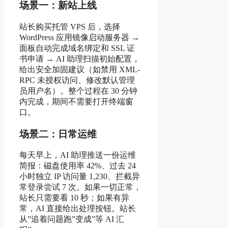
场景一：新站上线
站长购买托管 VPS 后，选择
WordPress 应用镜像启动服务器 →
面板自动完成域名绑定和 SSL 证
书申请 → AI 助理扫描初始配置，
给出安全加固建议（如禁用 XML-
RPC 未授权访问、修改默认管理
员用户名）。整个过程在 30 分钟
内完成，期间不需要打开终端窗
口。
场景二：日常运维
每天早上，AI 助理推送一份运维
简报：磁盘使用率 42%、过去 24
小时独立 IP 访问量 1,230、拦截异
常登录尝试 7 次。如果一切正常，
站长只需要看 10 秒；如果有异
常，AI 直接给出处理按钮。站长
从”追着问题跑”变成”等 AI 汇