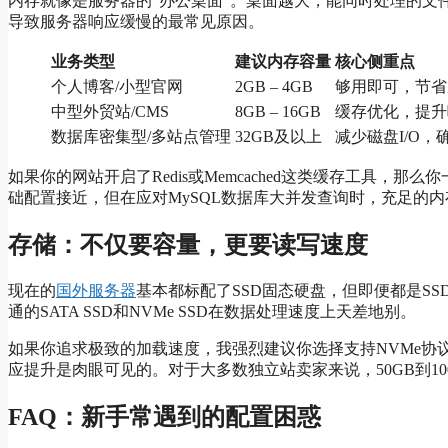
内存就像是服务器的“办公桌面”。桌面越大，能同时处理的文
导致服务器响应缓慢的最常见原因。
业务类型
建议内存容量
核心侧重点
个人博客/小型官网
2GB – 4GB
够用即可，节省
中型外贸站/CMS
8GB – 16GB
缓存优化，提升
数据库密集型/多站点管理
32GB及以上
减少磁盘I/O，
如果你的网站开启了Redis或Memcached这类缓存工具
础配置接近，但在应对MySQL数据库大并发查询时，充足的
存储：不仅要容量，更要读写速度
现在的
国外服务器
基本都标配了SSD固态硬盘，但即便都是S
通的SATA SSD和NVMe SSD在数据处理速度上天差地别。
如果你追求极致的加载速度，我强烈建议你选择支持NVMe协
应提升是肉眼可见的。对于大多数独立站卖家来说，50GB到1
FAQ：新手常遇到的配置困惑