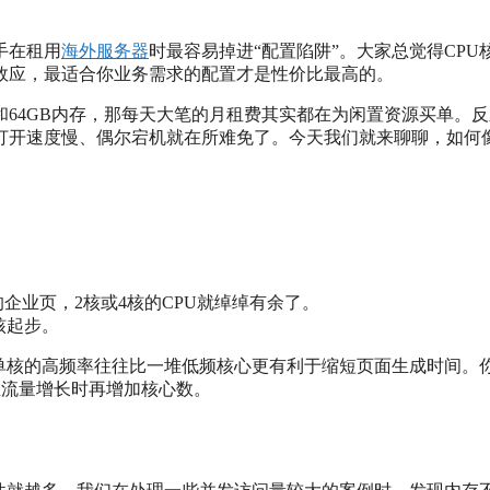
手在租用
海外服务器
时最容易掉进“配置陷阱”。大家总觉得CPU
效应，最适合你业务需求的配置才是性价比最高的。
和64GB内存，那每天大笔的月租费其实都在为闲置资源买单。
打开速度慢、偶尔宕机就在所难免了。今天我们就来聊聊，如何
单的企业页，2核或4核的CPU就绰绰有余了。
核起步。
，单核的高频率往往比一堆低频核心更有利于缩短页面生成时间。
你在流量增长时再增加核心数。