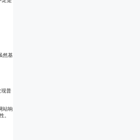
不足是
虽然基
发现普
网站响
性。