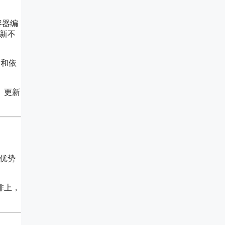
份容器编
新不
务和依
、更新
的优势
排上，