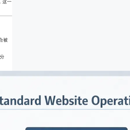
，这一
合被
加分